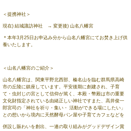
＜提携神社＞
現在) 結城諏訪神社 → 変更後) 山名八幡宮
＊本年3月25日お申込み分から山名八幡宮にてお焚き上げ供
養いたします。
＜山名八幡宮のご紹介＞
山名八幡宮は、関東平野北西部、榛名山を臨む群馬県高崎
市の丘陵に鎮座しています。平安後期に創建され、子育
て・虫封じの宮として信仰が篤く、本殿・幣殿は市の重要
文化財指定されている由緒正しい神社ですまた、高井俊一
郎宮司の「神社を祈り・集い・ 活動ができる場にしたい」
との想いから境内に天然酵母パン屋や子育てカフェなどを
併設し賑わいを創出、一連の取り組みがグッドデザイン賞